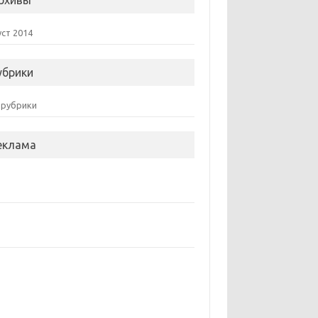
рхивы
уст 2014
убрики
 рубрики
еклама