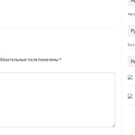
А
Авг
Р
Без
бязательные поля помечены
*
Р