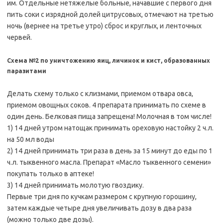
им. Отдельные нетяжелые больные, начавшие с первого дня
пить соки с изрядной долей цитрусовых, отмечают на третью
ночь (вернее на третье утро) сброс и круглых, и ленточных
червей.
Схема №2 по уничтожению яиц, личинок и кист, образованных
паразитами
Делать схему только с клизмами, приемом отвара овса,
приемом овощных соков. 4 препарата принимать по схеме в
один день. Белковая пища запрещена! Молочная в том числе!
1) 14 дней утром натощак принимать ореховую настойку 2 ч.л.
на 50 мл воды
2) 14 дней принимать три раза в день за 15 минут до еды по 1
ч.л. тыквенного масла. Препарат «Масло тыквенного семени»
покупать только в аптеке!
3) 14 дней принимать молотую гвоздику.
Первые три дня по кучкам размером с крупную горошину,
затем каждые четыре дня увеличивать дозу в два раза
(можно только две дозы).