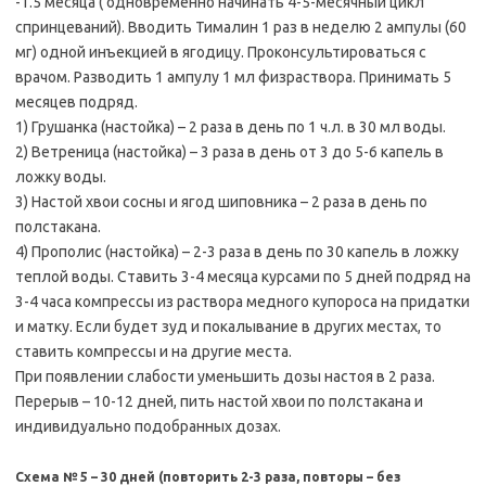
-1.5 месяца ( одновременно начинать 4-5-месячный цикл
спринцеваний). Вводить Тималин 1 раз в неделю 2 ампулы (60
мг) одной инъекцией в ягодицу. Проконсультироваться с
врачом. Разводить 1 ампулу 1 мл физраствора. Принимать 5
месяцев подряд.
1) Грушанка (настойка) – 2 раза в день по 1 ч.л. в 30 мл воды.
2) Ветреница (настойка) – 3 раза в день от 3 до 5-6 капель в
ложку воды.
3) Настой хвои сосны и ягод шиповника – 2 раза в день по
полстакана.
4) Прополис (настойка) – 2-3 раза в день по 30 капель в ложку
теплой воды. Ставить 3-4 месяца курсами по 5 дней подряд на
3-4 часа компрессы из раствора медного купороса на придатки
и матку. Если будет зуд и покалывание в других местах, то
ставить компрессы и на другие места.
При появлении слабости уменьшить дозы настоя в 2 раза.
Перерыв – 10-12 дней, пить настой хвои по полстакана и
индивидуально подобранных дозах.
Схема № 5 – 30 дней (повторить 2-3 раза, повторы – без