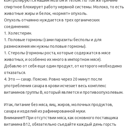
контролируются нашим мозгом и телом. По той же причине
спиртное блокирует работу нервной системы. Молоко, то есть
животные жиры и белок, «кормят» опухоль.
Опухоль отчаянно нуждается в трех органических
соединениях:
1. Холестерин.
1. Половые гормоны (сами паразиты бесполы и для
размножения им нужны половые гормоны).
1. Стеролы (гормоны роста, которые содержатся в мясе
животных, и особенно их много в импортном мясе).
Добавлю от себя еще один продукт, от которого необходимо
отказаться.
4. Это — сахар. Поясню. Ровно через 20 минут после
употребления сахара в крови исчезает весь комплекс
витаминов группы В, который является и противоопухолевым.
Итак, питание без мяса, яиц, жиров, молочных продуктов,
сахара и изделий из рафинированной муки.
Внимание!!! При отсутствии мяса, как основного поставщика
витамина В12, обязательно съедайте каждый день горсть