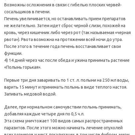
Возможны осложнения в связи с гибелью плоских червей-
сосальщиков в печени.
Печень увеличивается, но останавливать прием препаратов
не желательно. Затем идет сброс черной слизи, похожей на
кровь, через кишечник либо через рот (так называемая «черная
рвота»). Рвота возможна на протяжении всей ночи до утра.
После этого в течение года печень восстанавливает свои
функции.
4) 14 дней через час после обеда и ужина принимать растение
«Полынь горькая».
Первые три дня заваривать по 1 ст. л. полыни на 250 мл воды,
варить 15 минут и принимать полынь в виде теплого настоя.
Запивать медовой водой.
Далее, при нормальном самочувствии полынь принимать,
добавляя каждые четыре дня по 0,5 ч.л.
Эта схема уничтожает 100 видов самых распространенных
паразитов. После этого можно начинать лечение опухолей
всех размеров и мест локализации, в том числе фибром, миом