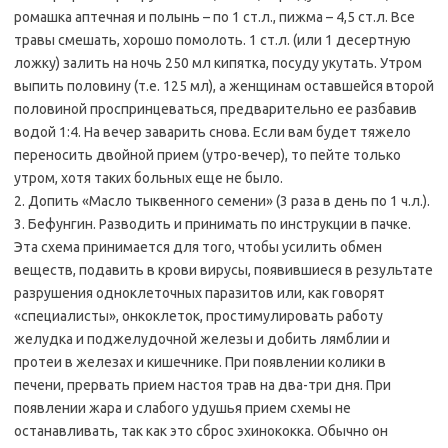
ромашка аптечная и полынь – по 1 ст.л., пижма – 4,5 ст.л. Все
травы смешать, хорошо помолоть. 1 ст.л. (или 1 десертную
ложку) залить на ночь 250 мл кипятка, посуду укутать. Утром
выпить половину (т.е. 125 мл), а женщинам оставшейся второй
половиной проспринцеваться, предварительно ее разбавив
водой 1:4. На вечер заварить снова. Если вам будет тяжело
переносить двойной прием (утро-вечер), то пейте только
утром, хотя таких больных еще не было.
2. Допить «Масло тыквенного семени» (3 раза в день по 1 ч.л.).
3. Бефунгин. Разводить и принимать по инструкции в пачке.
Эта схема принимается для того, чтобы усилить обмен
веществ, подавить в крови вирусы, появившиеся в результате
разрушения одноклеточных паразитов или, как говорят
«специалисты», онкоклеток, простимулировать работу
желудка и поджелудочной железы и добить лямблии и
протеи в железах и кишечнике. При появлении колики в
печени, прервать прием настоя трав на два-три дня. При
появлении жара и слабого удушья прием схемы не
останавливать, так как это сброс эхинококка. Обычно он