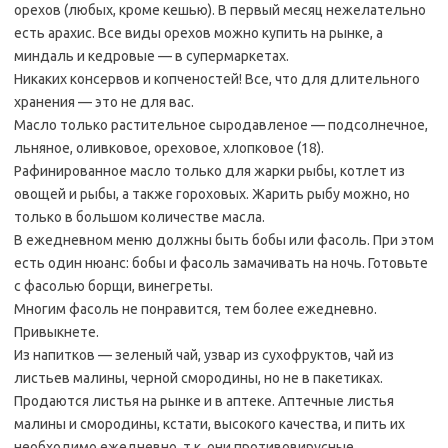
орехов (любых, кроме кешью). В первый месяц нежелательно
есть арахис. Все виды орехов можно купить на рынке, а
миндаль и кедровые — в супермаркетах.
Никаких консервов и копченостей! Все, что для длительного
хранения — это не для вас.
Масло только растительное сыродавленое — подсолнечное,
льняное, оливковое, ореховое, хлопковое (18).
Рафинированное масло только для жарки рыбы, котлет из
овощей и рыбы, а также гороховых. Жарить рыбу можно, но
только в большом количестве масла.
В ежедневном меню должны быть бобы или фасоль. При этом
есть один нюанс: бобы и фасоль замачивать на ночь. Готовьте
с фасолью борщи, винегреты.
Многим фасоль не понравится, тем более ежедневно.
Привыкнете.
Из напитков — зеленый чай, узвар из сухофруктов, чай из
листьев малины, черной смородины, но не в пакетиках.
Продаются листья на рынке и в аптеке. Аптечные листья
малины и смородины, кстати, высокого качества, и пить их
необходимо ежедневно, т.к. они противовирусные.