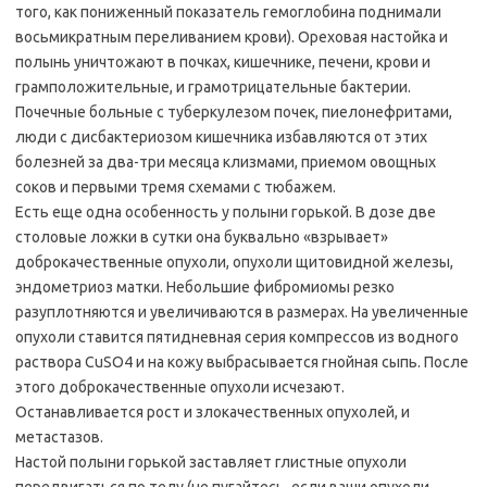
того, как пониженный показатель гемоглобина поднимали
восьмикратным переливанием крови). Ореховая настойка и
полынь уничтожают в почках, кишечнике, печени, крови и
грамположительные, и грамотрицательные бактерии.
Почечные больные с туберкулезом почек, пиелонефритами,
люди с дисбактериозом кишечника избавляются от этих
болезней за два-три месяца клизмами, приемом овощных
соков и первыми тремя схемами с тюбажем.
Есть еще одна особенность у полыни горькой. В дозе две
столовые ложки в сутки она буквально «взрывает»
доброкачественные опухоли, опухоли щитовидной железы,
эндометриоз матки. Небольшие фибромиомы резко
разуплотняются и увеличиваются в размерах. На увеличенные
опухоли ставится пятидневная серия компрессов из водного
раствора CuSO4 и на кожу выбрасывается гнойная сыпь. После
этого доброкачественные опухоли исчезают.
Останавливается рост и злокачественных опухолей, и
метастазов.
Настой полыни горькой заставляет глистные опухоли
передвигаться по телу (не пугайтесь, если ваши опухоли