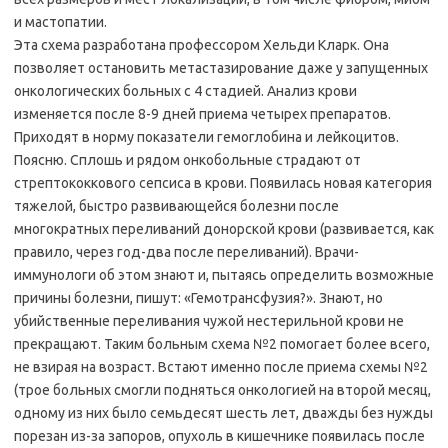
и мастопатии.
Эта схема разработана профессором Хельди Кларк. Она
позволяет остановить метастазирование даже у запущенных
онкологических больных с 4 стадией. Анализ крови
изменяется после 8-9 дней приема четырех препаратов.
Приходят в норму показатели гемоглобина и лейкоцитов.
Поясню. Сплошь и рядом онкобольные страдают от
стрептококкового сепсиса в крови. Появилась новая категория
тяжелой, быстро развивающейся болезни после
многократных переливаний донорской крови (развивается, как
правило, через год-два после переливаний). Врачи-
иммунологи об этом знают и, пытаясь определить возможные
причины болезни, пишут: «Гемотрансфузия?». Знают, но
убийственные переливания чужой нестерильной крови не
прекращают. Таким больным схема №2 помогает более всего,
не взирая на возраст. Встают именно после приема схемы №2
(трое больных смогли подняться онкологией на второй месяц,
одному из них было семьдесят шесть лет, дважды без нужды
порезан из-за запоров, опухоль в кишечнике появилась после