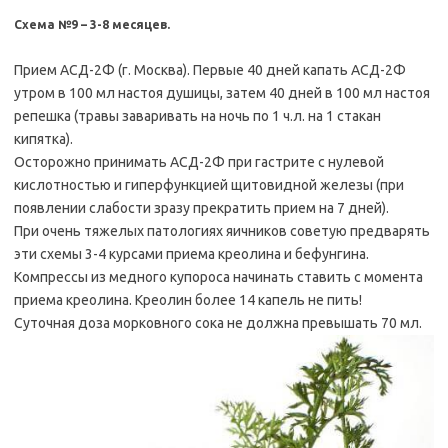
Схема №9 – 3-8 месяцев.
Прием АСД-2Ф (г. Москва). Первые 40 дней капать АСД-2Ф
утром в 100 мл настоя душицы, затем 40 дней в 100 мл настоя
репешка (травы заваривать на ночь по 1 ч.л. на 1 стакан
кипятка).
Осторожно принимать АСД-2Ф при гастрите с нулевой
кислотностью и гиперфункцией щитовидной железы (при
появлении слабости зразу прекратить прием на 7 дней).
При очень тяжелых патологиях яичников советую предварять
эти схемы 3-4 курсами приема креолина и бефунгина.
Компрессы из медного купороса начинать ставить с момента
приема креолина. Креолин более 14 капель не пить!
Суточная доза морковного сока не должна превышать 70 мл.