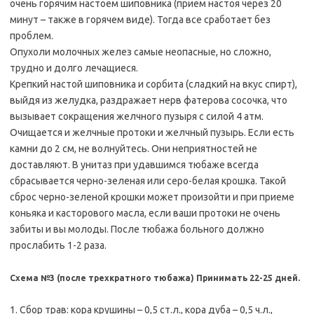
очень горячим настоем шиповника (прием настоя через 20
минут – также в горячем виде). Тогда все сработает без
проблем.
Опухоли молочных желез самые неопасные, но сложно,
трудно и долго лечащиеся.
Крепкий настой шиповника и сорбита (сладкий на вкус спирт),
выйдя из желудка, раздражает нерв фатерова сосочка, что
вызывает сокращения желчного пузыря с силой 4 атм.
Очищается и желчные протоки и желчный пузырь. Если есть
камни до 2 см, не волнуйтесь. Они неприятностей не
доставляют. В унитаз при удавшимся тюбаже всегда
сбрасывается черно-зеленая или серо-белая крошка. Такой
сброс черно-зеленой крошки может произойти и при приеме
коньяка и касторового масла, если ваши протоки не очень
забиты и вы молоды. После тюбажа больного должно
прослабить 1-2 раза.
Схема №3 (после трехкратного тюбажа) Принимать 22-25 дней.
1. Сбор трав: кора крушины – 0,5 ст.л., кора дуба – 0,5 ч.л.,