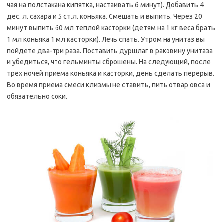
чая на полстакана кипятка, настаивать 6 минут). Добавить 4
дес. л. сахара и 5 ст.л. коньяка. Смешать и выпить. Через 20
минут выпить 60 мл теплой касторки (детям на 1 кг веса брать
1 мл коньяка 1 мл касторки). Лечь спать. Утром на унитаз вы
пойдете два-три раза. Поставить дуршлаг в раковину унитаза
и убедиться, что гельминты сброшены. На следующий, после
трех ночей приема коньяка и касторки, день сделать перерыв.
Во время приема смеси клизмы не ставить, пить отвар овса и
обязательно соки.