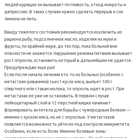
людей курящих он вызывает потливость, отход мокроты и
депрессию. В таких случаях нужно сделать перерыв и сок
лимона не пить.
Ввиду тяжелого состояния рекомендуется исключить из
рациона рыбу, подсолнечное масло, изделия из муки и
фрукты, по крайней мере, до тех пор, пока больной вне
опасности не окажется. Нарушение режима питания вызывает
рост опухоли, остановить который в дальнейшем не удается.
Предупреждаю еще раз!
Если после начала лечения кто-то из больных (особенно с
метастази-рованием) съест кусок мяса, выпьет 100 г
спиртного или стакан молока, то опухоль идет в рост. При
метастазах ее уже не остановить. В первом случае
лейкоцитарный слой в 12-перстной кишке начинает
формировать антитела для борьбы с чужеродным белком —
именно с куском мяса, но не с опухолью. У метастазов
появляется возможность уйти из-под контроля иммунитета.
Особенно, если есть боли. Именно болевые зоны